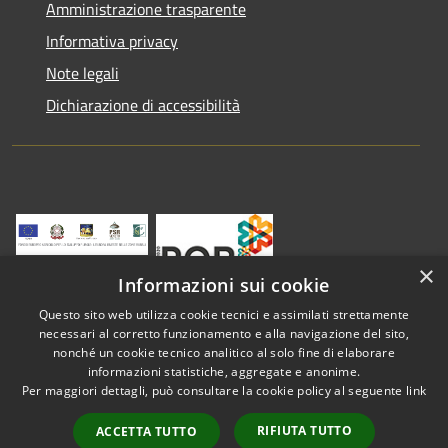
Amministrazione trasparente
Informativa privacy
Note legali
Dichiarazione di accessibilità
×
Informazioni sui cookie
Questo sito web utilizza cookie tecnici e assimilati strettamente
necessari al corretto funzionamento e alla navigazione del sito,
nonché un cookie tecnico analitico al solo fine di elaborare
informazioni statistiche, aggregate e anonime.
RSS
Copyright © 2026 • Comune di
Per maggiori dettagli, può consultare la cookie policy al seguente
link
Accessibilità
Vestenanova • Powered by
Privacy
Municipium
Accesso
•
RIFIUTA TUTTO
ACCETTA TUTTO