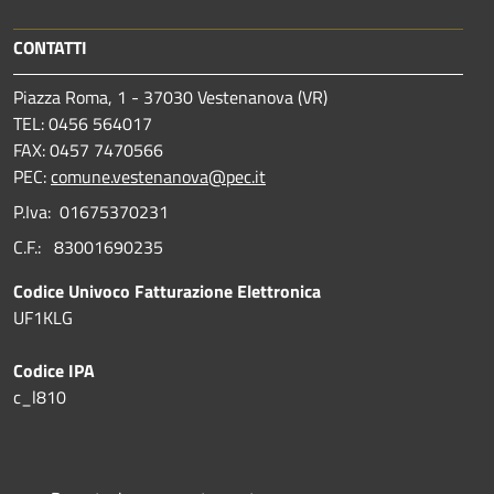
CONTATTI
Piazza Roma, 1 - 37030 Vestenanova (VR)
TEL: 0456 564017
FAX: 0457 7470566
PEC:
comune.vestenanova@pec.it
P.Iva: 01675370231
C.F.: 83001690235
Codice Univoco Fatturazione Elettronica
UF1KLG
Codice IPA
c_l810