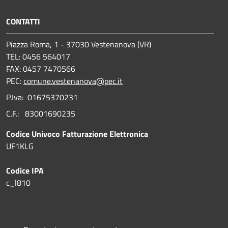
CONTATTI
Piazza Roma, 1 - 37030 Vestenanova (VR)
TEL: 0456 564017
FAX: 0457 7470566
PEC:
comune.vestenanova@pec.it
P.Iva: 01675370231
C.F.: 83001690235
Codice Univoco Fatturazione Elettronica
UF1KLG
Codice IPA
c_l810