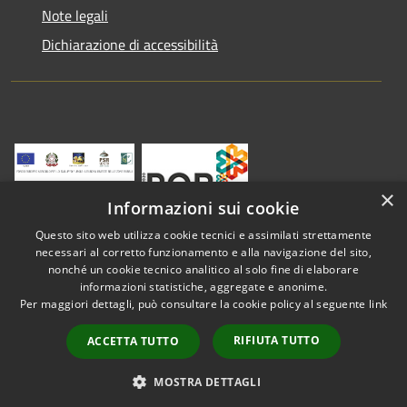
Note legali
Dichiarazione di accessibilità
×
Informazioni sui cookie
Questo sito web utilizza cookie tecnici e assimilati strettamente
necessari al corretto funzionamento e alla navigazione del sito,
nonché un cookie tecnico analitico al solo fine di elaborare
informazioni statistiche, aggregate e anonime.
RSS
Copyright © 2026 • Comune di
Per maggiori dettagli, può consultare la cookie policy al seguente
link
Accessibilità
Vestenanova • Powered by
Privacy
Municipium
Accesso
•
RIFIUTA TUTTO
ACCETTA TUTTO
Cookie
redazione
Mappa del sito
MOSTRA DETTAGLI