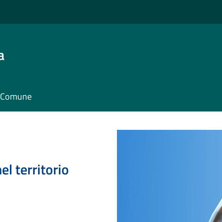
a
il Comune
el territorio