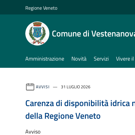
Salta al contenuto principale
Regione Veneto
Comune di Vestenanov
Amministrazione
Novità
Servizi
Vivere 
AVVISI
31 LUGLIO 2026
Carenza di disponibilità idrica n
della Regione Veneto
Avviso