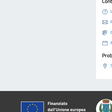
Cont
Prob