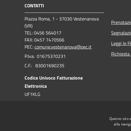
CONTATTI
Piazza Roma, 1 - 37030 Vestenanova
Prenotaz
(VR)
TEL: 0456 564017
Segnalazi
FAX: 0457 7470566
Leggi le 
PEC:
comune.vestenanova@pec.it
Richiesta 
P.Iva: 01675370231
C.F.: 83001690235
Codice Univoco Fatturazione
Elettronica
UF1KLG
Codice IPA
c_l810
Questo sito 
alla navig