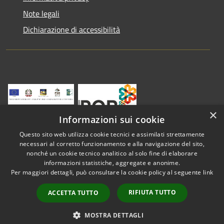
Note legali
Dichiarazione di accessibilità
×
Informazioni sui cookie
Questo sito web utilizza cookie tecnici e assimilati strettamente
necessari al corretto funzionamento e alla navigazione del sito,
nonché un cookie tecnico analitico al solo fine di elaborare
informazioni statistiche, aggregate e anonime.
RSS
Copyright © 2026 • Comune di
Per maggiori dettagli, può consultare la cookie policy al seguente
link
Accessibilità
Vestenanova • Powered by
Privacy
Municipium
Accesso
•
RIFIUTA TUTTO
ACCETTA TUTTO
Cookie
redazione
Mappa del sito
MOSTRA DETTAGLI