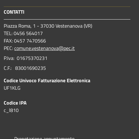
CONTATTI
Piazza Roma, 1 - 37030 Vestenanova (VR)
TEL: 0456 564017
FAX: 0457 7470566
PEC:
comune.vestenanova@pec.it
P.Iva: 01675370231
C.F.: 83001690235
Codice Univoco Fatturazione Elettronica
UF1KLG
Codice IPA
c_l810
Prenotazione appuntamento