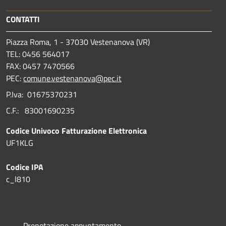
CONTATTI
Piazza Roma, 1 - 37030 Vestenanova (VR)
TEL: 0456 564017
FAX: 0457 7470566
PEC:
comune.vestenanova@pec.it
P.Iva: 01675370231
C.F.: 83001690235
Codice Univoco Fatturazione Elettronica
UF1KLG
Codice IPA
c_l810
Prenotazione appuntamento