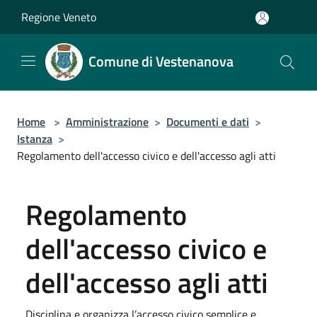
Salta al contenuto principale
Regione Veneto
Comune di Vestenanova
Home
>
Amministrazione
>
Documenti e dati
>
Istanza
>
Regolamento dell'accesso civico e dell'accesso agli atti
Regolamento
dell'accesso civico e
dell'accesso agli atti
Disciplina e organizza l’accesso civico semplice e