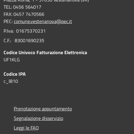
TEL: 0456 564017
FAX: 0457 7470566
PEC:
comune.vestenanova@pec.it
P.Iva: 01675370231
C.F.: 83001690235
Codice Univoco Fatturazione Elettronica
UF1KLG
Codice IPA
c_l810
Prenotazione appuntamento
Segnalazione disservizio
Leggi le FAQ