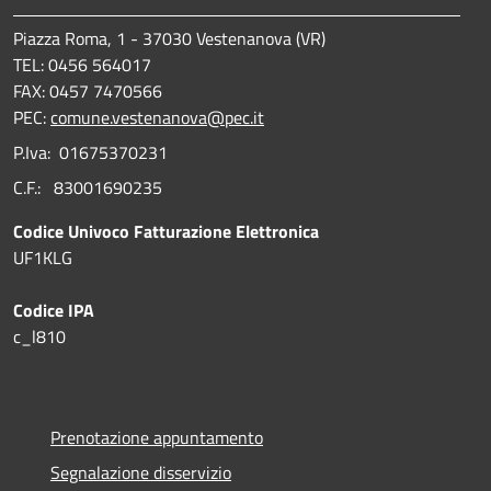
Piazza Roma, 1 - 37030 Vestenanova (VR)
TEL: 0456 564017
FAX: 0457 7470566
PEC:
comune.vestenanova@pec.it
P.Iva: 01675370231
C.F.: 83001690235
Codice Univoco Fatturazione Elettronica
UF1KLG
Codice IPA
c_l810
Prenotazione appuntamento
Segnalazione disservizio