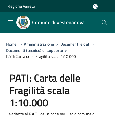
Salta al contenuto principale
Regione Veneto
Comune di Vestenanova
Home
>
Amministrazione
>
Documenti e dati
>
Documenti (tecnico) di supporto
>
PATI: Carta delle Fragilità scala 1:10.000
PATI: Carta delle
Fragilità scala
1:10.000
variante al P.A.T.I. dell'alpone per il solo comune di