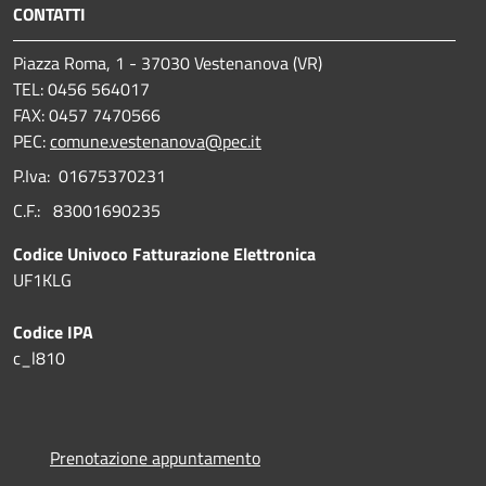
CONTATTI
Piazza Roma, 1 - 37030 Vestenanova (VR)
TEL: 0456 564017
FAX: 0457 7470566
PEC:
comune.vestenanova@pec.it
P.Iva: 01675370231
C.F.: 83001690235
Codice Univoco Fatturazione Elettronica
UF1KLG
Codice IPA
c_l810
Prenotazione appuntamento