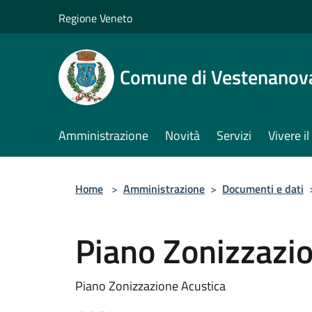
Salta al contenuto principale
Regione Veneto
Comune di Vestenanov
Amministrazione
Novità
Servizi
Vivere 
Home
>
Amministrazione
>
Documenti e dati
Piano Zonizzazi
Piano Zonizzazione Acustica