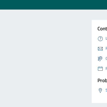
Cont
Prob