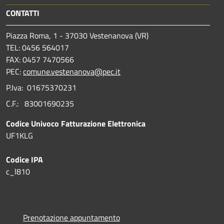
CONTATTI
Piazza Roma, 1 - 37030 Vestenanova (VR)
TEL: 0456 564017
FAX: 0457 7470566
PEC:
comune.vestenanova@pec.it
P.Iva: 01675370231
C.F.: 83001690235
Codice Univoco Fatturazione Elettronica
UF1KLG
Codice IPA
c_l810
Prenotazione appuntamento