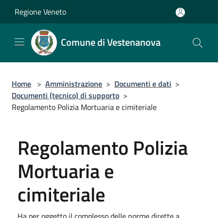
Salta al contenuto principale
Regione Veneto
Comune di Vestenanova
Home
>
Amministrazione
>
Documenti e dati
>
Documenti (tecnico) di supporto
>
Regolamento Polizia Mortuaria e cimiteriale
Regolamento Polizia
Mortuaria e
cimiteriale
Ha per oggetto il complesso delle norme dirette a