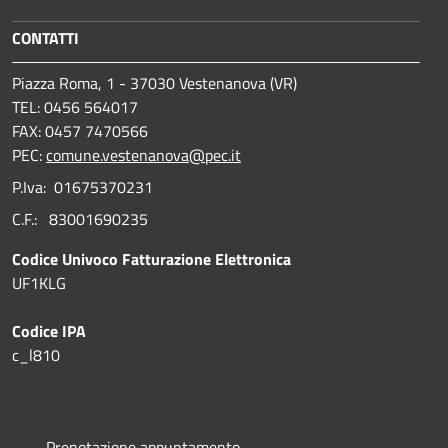
CONTATTI
Piazza Roma, 1 - 37030 Vestenanova (VR)
TEL: 0456 564017
FAX: 0457 7470566
PEC:
comune.vestenanova@pec.it
P.Iva: 01675370231
C.F.: 83001690235
Codice Univoco Fatturazione Elettronica
UF1KLG
Codice IPA
c_l810
Prenotazione appuntamento