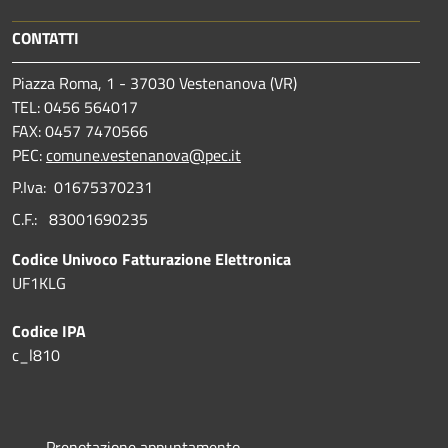
CONTATTI
Piazza Roma, 1 - 37030 Vestenanova (VR)
TEL: 0456 564017
FAX: 0457 7470566
PEC:
comune.vestenanova@pec.it
P.Iva: 01675370231
C.F.: 83001690235
Codice Univoco Fatturazione Elettronica
UF1KLG
Codice IPA
c_l810
Prenotazione appuntamento