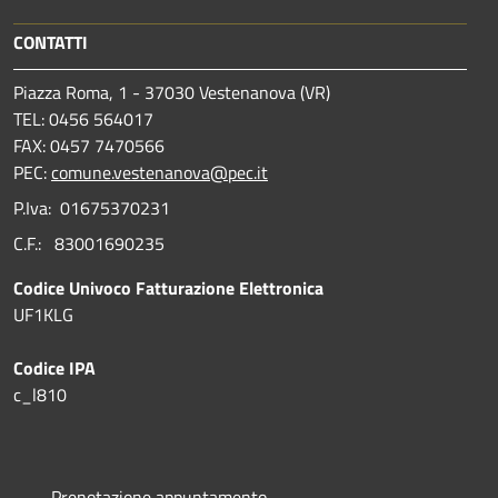
CONTATTI
Piazza Roma, 1 - 37030 Vestenanova (VR)
TEL: 0456 564017
FAX: 0457 7470566
PEC:
comune.vestenanova@pec.it
P.Iva: 01675370231
C.F.: 83001690235
Codice Univoco Fatturazione Elettronica
UF1KLG
Codice IPA
c_l810
Prenotazione appuntamento