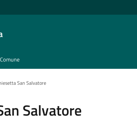
a
il Comune
chiesetta San Salvatore
 San Salvatore