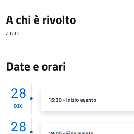
A chi è rivolto
a tutti
Date e orari
28
15:30 - Inizio evento
DIC
28
18:00 - Fine evento