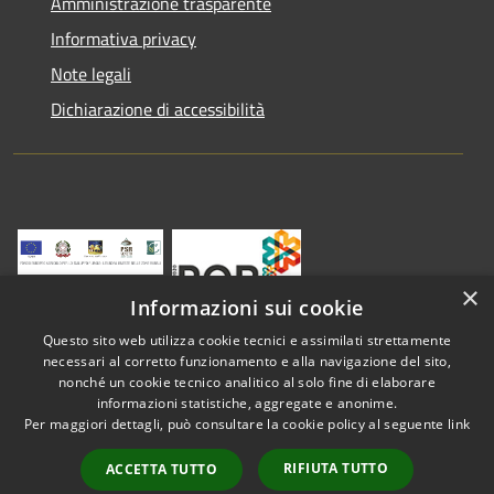
Amministrazione trasparente
Informativa privacy
Note legali
Dichiarazione di accessibilità
×
Informazioni sui cookie
Questo sito web utilizza cookie tecnici e assimilati strettamente
necessari al corretto funzionamento e alla navigazione del sito,
nonché un cookie tecnico analitico al solo fine di elaborare
informazioni statistiche, aggregate e anonime.
RSS
Copyright © 2026 • Comune di
Per maggiori dettagli, può consultare la cookie policy al seguente
link
Accessibilità
Vestenanova • Powered by
Privacy
Municipium
Accesso
•
RIFIUTA TUTTO
ACCETTA TUTTO
Cookie
redazione