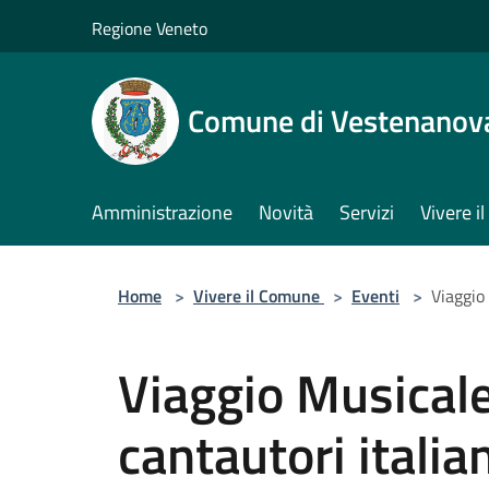
Salta al contenuto principale
Regione Veneto
Comune di Vestenanov
Amministrazione
Novità
Servizi
Vivere 
Home
>
Vivere il Comune
>
Eventi
>
Viaggio 
Viaggio Musicale 
cantautori italia