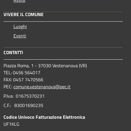
VIVERE IL COMUNE
Luoghi
Eventi
CONTATTI
Piazza Roma, 1 - 37030 Vestenanova (VR)
TEL: 0456 564017
FAX: 0457 7470566
PEC:
comune.vestenanova@pec.it
P.Iva: 01675370231
C.F.: 83001690235
Codice Univoco Fatturazione Elettronica
UF1KLG