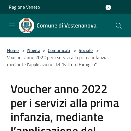
Salta al contenuto principale
Regione Veneto
Comune di Vestenanova
Home
>
Novità
>
Comunicati
>
Sociale
>
Voucher anno 2022 per i servizi alla prima infanzia,
mediante l’applicazione del “Fattore Famiglia”
Voucher anno 2022
per i servizi alla prima
infanzia, mediante
l’applicazione del