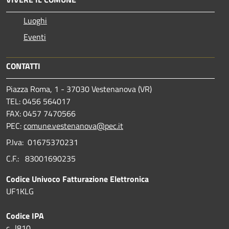
Luoghi
Eventi
CONTATTI
Piazza Roma, 1 - 37030 Vestenanova (VR)
TEL: 0456 564017
FAX: 0457 7470566
PEC:
comune.vestenanova@pec.it
P.Iva: 01675370231
C.F.: 83001690235
Codice Univoco Fatturazione Elettronica
UF1KLG
Codice IPA
c_l810