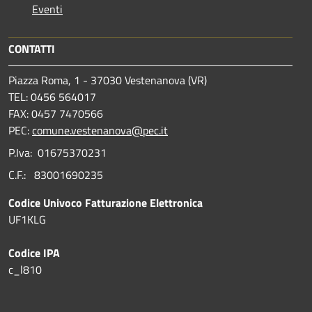
Eventi
CONTATTI
Piazza Roma, 1 - 37030 Vestenanova (VR)
TEL: 0456 564017
FAX: 0457 7470566
PEC:
comune.vestenanova@pec.it
P.Iva: 01675370231
C.F.: 83001690235
Codice Univoco Fatturazione Elettronica
UF1KLG
Codice IPA
c_l810