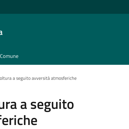
a
il Comune
coltura a seguito avversità atmosferiche
ura a seguito
feriche