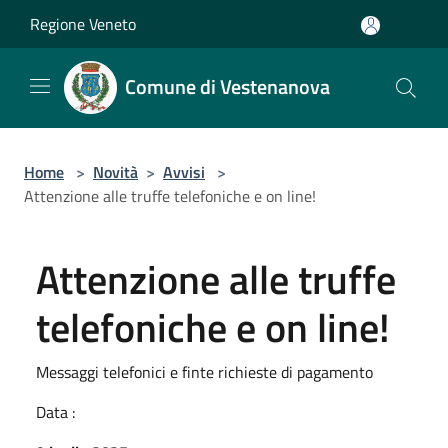
Salta al contenuto principale
Regione Veneto
Comune di Vestenanova
Home
>
Novità
>
Avvisi
>
Attenzione alle truffe telefoniche e on line!
Attenzione alle truffe
telefoniche e on line!
Messaggi telefonici e finte richieste di pagamento
Data :