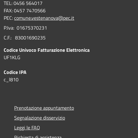
TEL: 0456 564017
FAX: 0457 7470566
PEC:
comune.vestenanova@pec.it
P.Iva: 01675370231
C.F.: 83001690235
Codice Univoco Fatturazione Elettronica
UF1KLG
Codice IPA
c_l810
Prenotazione appuntamento
Segnalazione disservizio
Leggi le FAQ
Richiesta di assistenza