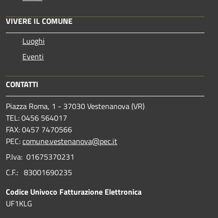
VIVERE IL COMUNE
Luoghi
Eventi
CONTATTI
Piazza Roma, 1 - 37030 Vestenanova (VR)
TEL: 0456 564017
FAX: 0457 7470566
PEC:
comune.vestenanova@pec.it
P.Iva: 01675370231
C.F.: 83001690235
Codice Univoco Fatturazione Elettronica
UF1KLG