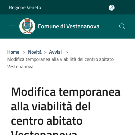
Salta al contenuto principale
Regione Veneto
Comune di Vestenanova
Home
>
Novità
>
Avvisi
>
Modifica temporanea alla viabilità del centro abitato
Vestenanova
Modifica temporanea
alla viabilità del
centro abitato
Vestenanova