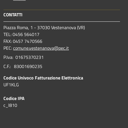
CONTATTI
Piazza Roma, 1 - 37030 Vestenanova (VR)
TEL: 0456 564017
FAX: 0457 7470566
PEC:
comune.vestenanova@pec.it
P.Iva: 01675370231
C.F.: 83001690235
Codice Univoco Fatturazione Elettronica
UF1KLG
Codice IPA
c_l810