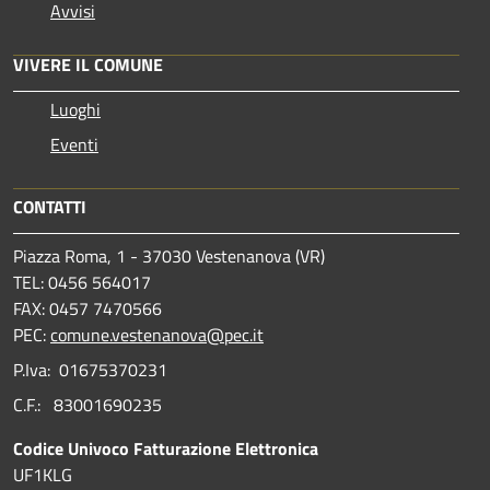
Avvisi
VIVERE IL COMUNE
Luoghi
Eventi
CONTATTI
Piazza Roma, 1 - 37030 Vestenanova (VR)
TEL: 0456 564017
FAX: 0457 7470566
PEC:
comune.vestenanova@pec.it
P.Iva: 01675370231
C.F.: 83001690235
Codice Univoco Fatturazione Elettronica
UF1KLG