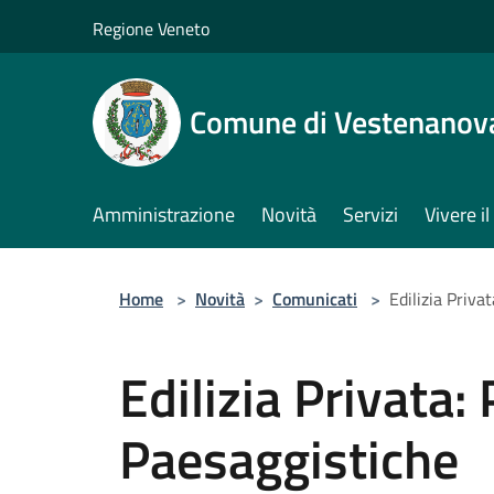
Salta al contenuto principale
Regione Veneto
Comune di Vestenanov
Amministrazione
Novità
Servizi
Vivere 
Home
>
Novità
>
Comunicati
>
Edilizia Priva
Edilizia Privata:
Paesaggistiche