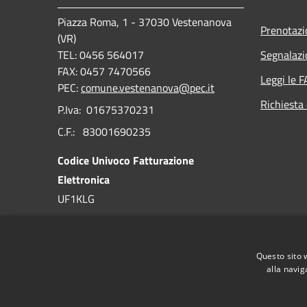
Piazza Roma, 1 - 37030 Vestenanova
Prenotaz
(VR)
TEL: 0456 564017
Segnalazi
FAX: 0457 7470566
Leggi le 
PEC:
comune.vestenanova@pec.it
Richiesta 
P.Iva: 01675370231
C.F.: 83001690235
Codice Univoco Fatturazione
Elettronica
UF1KLG
Codice IPA
c_l810
Questo sito 
alla navig