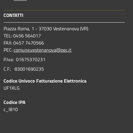
CONTATTI
Piazza Roma, 1 - 37030 Vestenanova (VR)
TEL: 0456 564017
FAX: 0457 7470566
PEC:
comune.vestenanova@pec.it
P.Iva: 01675370231
C.F.: 83001690235
Codice Univoco Fatturazione Elettronica
UF1KLG
Codice IPA
c_l810