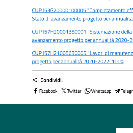
CUP I53G20000100005 "Completamento efficie
Stato di avanzamento progetto per annuali
CUP I57H20001380001 "Sistemazione della str
avanzamento progetto per annualità 2020-
CUP I57H21005630005 "Lavori di manutenzio
progetto per annualità 2020-2022: 100%
Condividi:
Facebook
Twitter
Whatsapp
Teleg