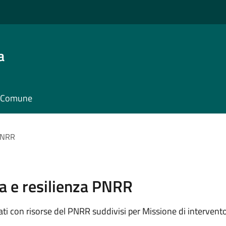
a
il Comune
 PNRR
sa e resilienza PNRR
ti con risorse del PNRR suddivisi per Missione di intervent