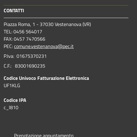
CONTATTI
Piazza Roma, 1 - 37030 Vestenanova (VR)
TEL: 0456 564017
FAX: 0457 7470566
PEC:
comune.vestenanova@pec.it
P.Iva: 01675370231
C.F.: 83001690235
Codice Univoco Fatturazione Elettronica
UF1KLG
Codice IPA
c_l810
Prenotazione appuntamento