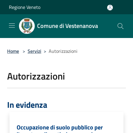
Salta al contenuto principale
Regione Veneto
Comune di Vestenanova
Home
>
Servizi
>
Autorizzazioni
Autorizzazioni
In evidenza
Occupazione di suolo pubblico per