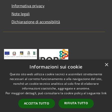
Informativa privacy
Note legali
Dichiarazione di accessibilità
×
Informazioni sui cookie
Questo sito web utilizza cookie tecnici e assimilati strettamente
necessari al corretto funzionamento e alla navigazione del sito,
nonché un cookie tecnico analitico al solo fine di elaborare
informazioni statistiche, aggregate e anonime.
RSS
Copyright © 2026 • Comune di
Per maggiori dettagli, può consultare la cookie policy al seguente
link
Accessibilità
Vestenanova • Powered by
Privacy
Municipium
Accesso
•
RIFIUTA TUTTO
ACCETTA TUTTO
Cookie
redazione