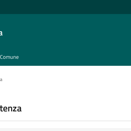
a
il Comune
za
stenza