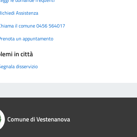
Richiedi Assistenza
Chiama il comune 0456 564017
Prenota un appuntamento
lemi in città
Segnala disservizio
Comune di Vestenanova