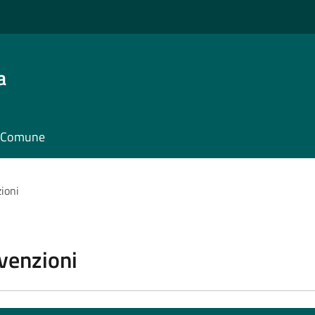
a
il Comune
zioni
vvenzioni