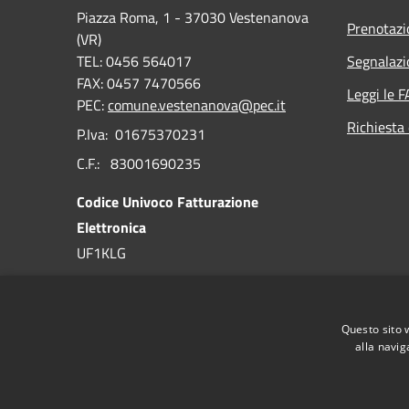
Piazza Roma, 1 - 37030 Vestenanova
Prenotaz
(VR)
TEL: 0456 564017
Segnalazi
FAX: 0457 7470566
Leggi le 
PEC:
comune.vestenanova@pec.it
Richiesta 
P.Iva: 01675370231
C.F.: 83001690235
Codice Univoco Fatturazione
Elettronica
UF1KLG
Codice IPA
c_l810
Questo sito 
alla navig