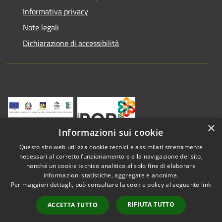
Informativa privacy
Note legali
Dichiarazione di accessibilità
×
Informazioni sui cookie
Questo sito web utilizza cookie tecnici e assimilati strettamente
necessari al corretto funzionamento e alla navigazione del sito,
nonché un cookie tecnico analitico al solo fine di elaborare
informazioni statistiche, aggregate e anonime.
RSS
Copyright © 2026 • Comune di
Per maggiori dettagli, può consultare la cookie policy al seguente
link
Accessibilità
Vestenanova • Powered by
Privacy
Municipium
Accesso
•
RIFIUTA TUTTO
ACCETTA TUTTO
Cookie
redazione