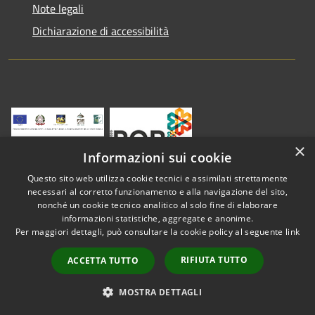
Note legali
Dichiarazione di accessibilità
×
Informazioni sui cookie
Questo sito web utilizza cookie tecnici e assimilati strettamente
necessari al corretto funzionamento e alla navigazione del sito,
nonché un cookie tecnico analitico al solo fine di elaborare
informazioni statistiche, aggregate e anonime.
RSS
Copyright © 2026 • Comune di
Per maggiori dettagli, può consultare la cookie policy al seguente
link
Accessibilità
Vestenanova • Powered by
Privacy
Municipium
Accesso
•
RIFIUTA TUTTO
ACCETTA TUTTO
Cookie
redazione
Mappa del sito
MOSTRA DETTAGLI