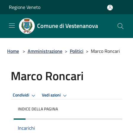
Salta al contenuto principale
Regione Veneto
Comune di Vestenanova
Home
>
Amministrazione
>
Politici
>
Marco Roncari
Marco Roncari
Condividi
Vedi azioni
INDICE DELLA PAGINA
Incarichi