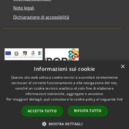
Note legali
Dichiarazione di accessibilità
×
Informazioni sui cookie
Questo sito web utilizza cookie tecnici e assimilati strettamente
necessari al corretto funzionamento e alla navigazione del sito,
nonché un cookie tecnico analitico al solo fine di elaborare
informazioni statistiche, aggregate e anonime.
RSS
Copyright © 2026 • Comune di
Per maggiori dettagli, può consultare la cookie policy al seguente
link
Accessibilità
Vestenanova • Powered by
Privacy
Municipium
Accesso
•
RIFIUTA TUTTO
ACCETTA TUTTO
Cookie
redazione
Mappa del sito
MOSTRA DETTAGLI