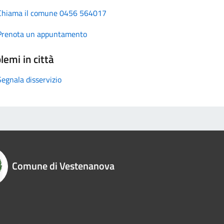
Chiama il comune 0456 564017
Prenota un appuntamento
lemi in città
Segnala disservizio
Comune di Vestenanova