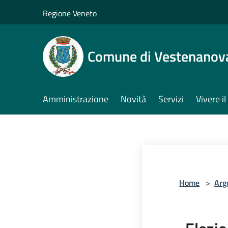
Salta al contenuto principale
Regione Veneto
Comune di Vestenanov
Amministrazione
Novità
Servizi
Vivere 
Home
>
Arg