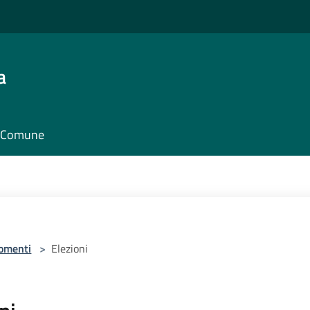
a
il Comune
omenti
>
Elezioni