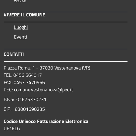
VIVERE IL COMUNE
Luoghi
Eventi
CONTATTI
Piazza Roma, 1 - 37030 Vestenanova (VR)
TEL: 0456 564017
FAX: 0457 7470566
PEC:
comune.vestenanova@pec.it
P.Iva: 01675370231
C.F.: 83001690235
Codice Univoco Fatturazione Elettronica
UF1KLG