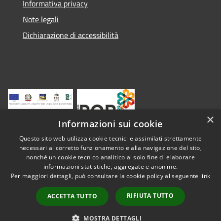
Informativa privacy
Note legali
Dichiarazione di accessibilità
×
Informazioni sui cookie
Questo sito web utilizza cookie tecnici e assimilati strettamente
necessari al corretto funzionamento e alla navigazione del sito,
nonché un cookie tecnico analitico al solo fine di elaborare
informazioni statistiche, aggregate e anonime.
RSS
Copyright © 2026 • Comune di
Per maggiori dettagli, può consultare la cookie policy al seguente
link
Accessibilità
Vestenanova • Powered by
Privacy
Municipium
Accesso
•
RIFIUTA TUTTO
ACCETTA TUTTO
Cookie
redazione
Mappa del sito
MOSTRA DETTAGLI