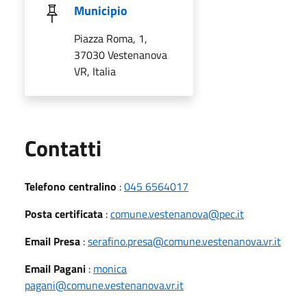
Municipio
Piazza Roma, 1,
37030 Vestenanova
VR, Italia
Utili
Contatti
Telefono centralino
:
045 6564017
Posta certificata
:
comune.vestenanova@pec.it
Email Presa
:
serafino.presa@comune.vestenanova.vr.it
Email Pagani
:
monica
pagani@comune.vestenanova.vr.it