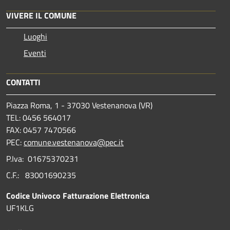
VIVERE IL COMUNE
Luoghi
Eventi
CONTATTI
Piazza Roma, 1 - 37030 Vestenanova (VR)
TEL: 0456 564017
FAX: 0457 7470566
PEC:
comune.vestenanova@pec.it
P.Iva: 01675370231
C.F.: 83001690235
Codice Univoco Fatturazione Elettronica
UF1KLG