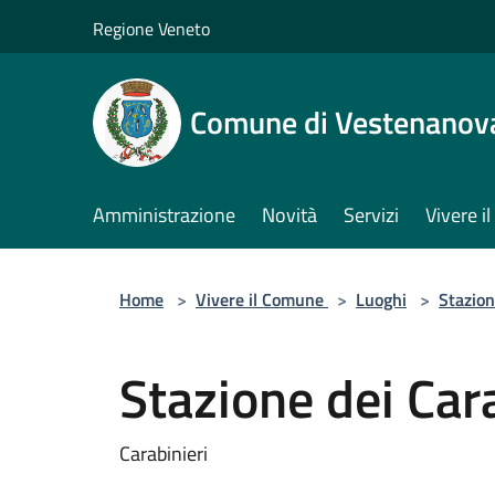
Salta al contenuto principale
Regione Veneto
Comune di Vestenanov
Amministrazione
Novità
Servizi
Vivere 
Home
>
Vivere il Comune
>
Luoghi
>
Stazion
Stazione dei Cara
Carabinieri