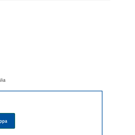
lia
appa