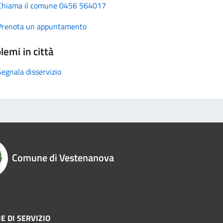
Chiama il comune 0456 564017
Prenota un appuntamento
lemi in città
Segnala disservizio
Comune di Vestenanova
E DI SERVIZIO