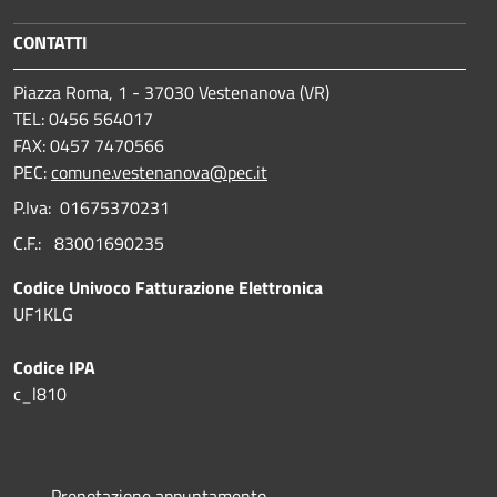
CONTATTI
Piazza Roma, 1 - 37030 Vestenanova (VR)
TEL: 0456 564017
FAX: 0457 7470566
PEC:
comune.vestenanova@pec.it
P.Iva: 01675370231
C.F.: 83001690235
Codice Univoco Fatturazione Elettronica
UF1KLG
Codice IPA
c_l810
Prenotazione appuntamento