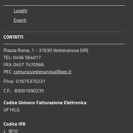
Luoghi
Eventi
CONTATTI
Piazza Roma, 1 - 37030 Vestenanova (VR)
TEL: 0456 564017
FAX: 0457 7470566
PEC:
comune.vestenanova@pec.it
P.Iva: 01675370231
C.F.: 83001690235
Codice Univoco Fatturazione Elettronica
UF1KLG
Codice IPA
c_l810