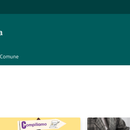
a
il Comune