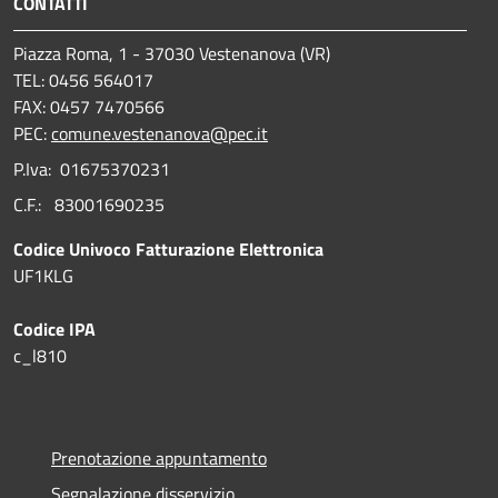
CONTATTI
Piazza Roma, 1 - 37030 Vestenanova (VR)
TEL: 0456 564017
FAX: 0457 7470566
PEC:
comune.vestenanova@pec.it
P.Iva: 01675370231
C.F.: 83001690235
Codice Univoco Fatturazione Elettronica
UF1KLG
Codice IPA
c_l810
Prenotazione appuntamento
Segnalazione disservizio