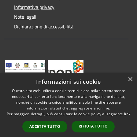
Informativa privacy
Note legali
Dichiarazione di accessibilità
×
Informazioni sui cookie
Questo sito web utilizza cookie tecnici e assimilati strettamente
necessari al corretto funzionamento e alla navigazione del sito,
nonché un cookie tecnico analitico al solo fine di elaborare
informazioni statistiche, aggregate e anonime.
RSS
Copyright © 2026 • Comune di
Per maggiori dettagli, può consultare la cookie policy al seguente
link
Accessibilità
Vestenanova • Powered by
Privacy
Municipium
Accesso
•
RIFIUTA TUTTO
ACCETTA TUTTO
Cookie
redazione